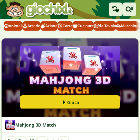
Animali
Arcade
Azione
Carte
Cucinare
da Tavolo
Macchina
Gioca
Mahjong 3D Match