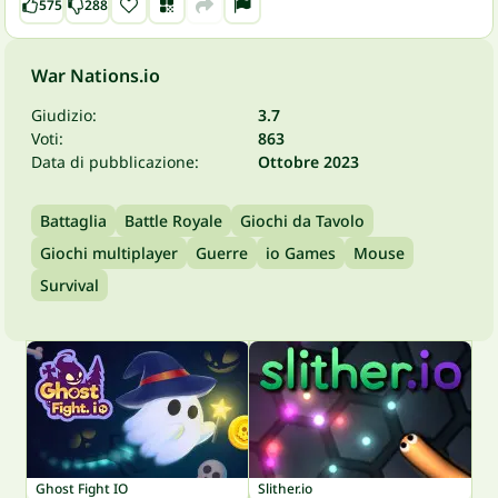
575
288
War Nations.io
Giudizio:
3.7
Voti:
863
Data di pubblicazione:
Ottobre 2023
Battaglia
Battle Royale
Giochi da Tavolo
Giochi multiplayer
Guerre
io Games
Mouse
Survival
Ghost Fight IO
Slither.io