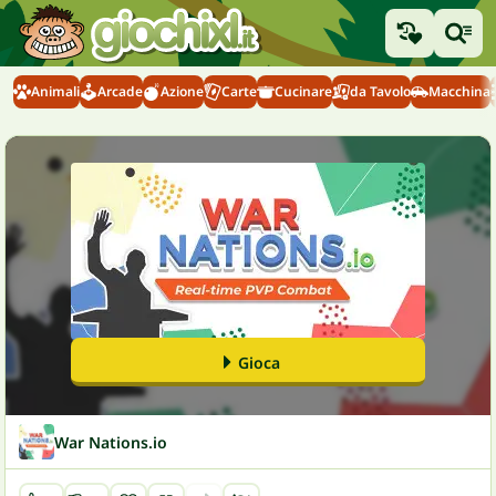
Animali
Arcade
Azione
Carte
Cucinare
da Tavolo
Macchina
Gioca
War Nations.io