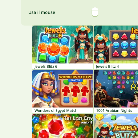
Usa il mouse
Jewels Blitz 6
Jewels Blitz 4
Wonders of Egypt Match
1001 Arabian Nights