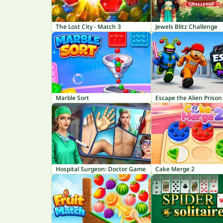
The Lost City - Match 3
Jewels Blitz Challenge
Marble Sort
Escape the Alien Prison
Hospital Surgeon: Doctor Game
Cake Merge 2