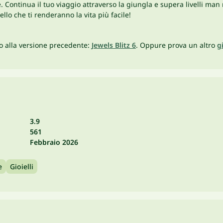
re. Continua il tuo viaggio attraverso la giungla e supera livelli ma
llo che ti renderanno la vita più facile!
do alla versione precedente:
Jewels Blitz 6
. Oppure prova un altro
g
3.9
561
Febbraio 2026
e
Gioielli