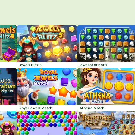
Jewels Blitz 5
Jewel of Atlantis
Royal Jewels Match
Athena Match