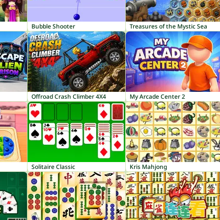
Bubble Shooter
Treasures of the Mystic Sea
Offroad Crash Climber 4X4
My Arcade Center 2
Solitaire Classic
Kris Mahjong