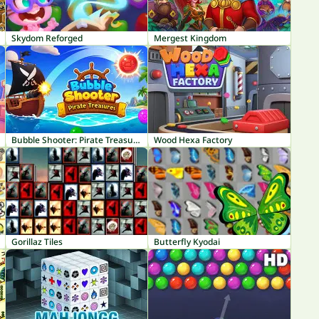
Skydom Reforged
Mergest Kingdom
Bubble Shooter: Pirate Treasures
Wood Hexa Factory
Gorillaz Tiles
Butterfly Kyodai