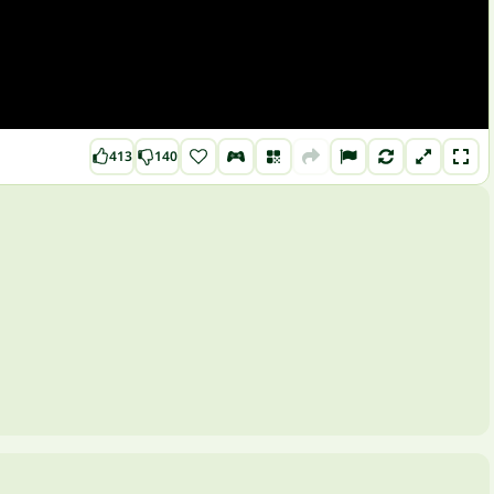
413
140