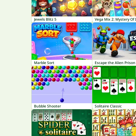
Jewels Blitz 5
Vega Mix 2: Mystery Of 
Marble Sort
Escape the Alien Prison
Bubble Shooter
Solitaire Classic