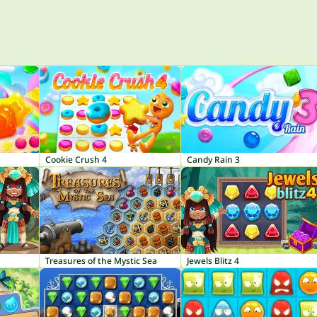
Cookie Crush 4
Candy Rain 3
Treasures of the Mystic Sea
Jewels Blitz 4