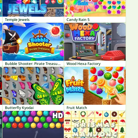
Temple Jewels
Candy Rain 5
Bubble Shooter: Pirate Treasures
Wood Hexa Factory
Butterfly Kyodai
Fruit Match