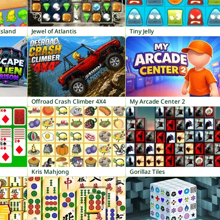
Island
Jewel of Atlantis
Tiny Jelly
Offroad Crash Climber 4X4
My Arcade Center 2
Kris Mahjong
Gorillaz Tiles