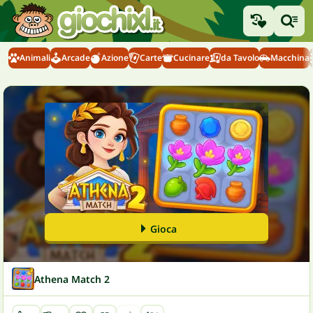
Animali
Arcade
Azione
Carte
Cucinare
da Tavolo
Macchina
Gioca
Athena Match 2