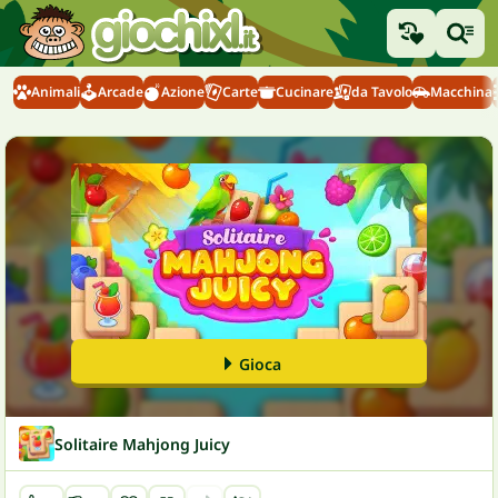
Animali
Arcade
Azione
Carte
Cucinare
da Tavolo
Macchina
Gioca
Solitaire Mahjong Juicy