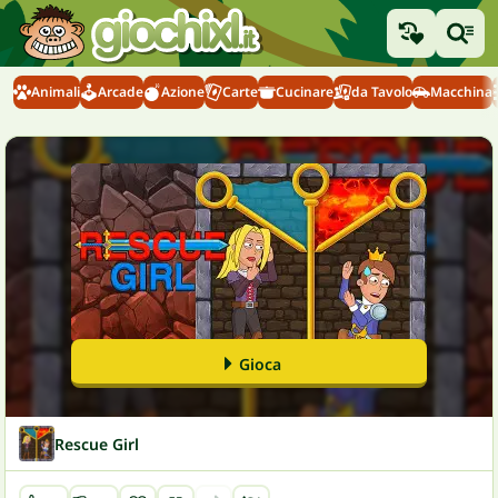
Animali
Arcade
Azione
Carte
Cucinare
da Tavolo
Macchina
Gioca
Rescue Girl