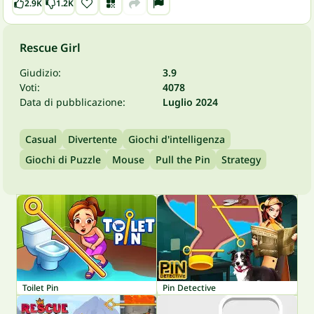
2.9K
1.2K
Rescue Girl
Giudizio:
3.9
Voti:
4078
Data di pubblicazione:
Luglio 2024
Casual
Divertente
Giochi d'intelligenza
Giochi di Puzzle
Mouse
Pull the Pin
Strategy
Toilet Pin
Pin Detective