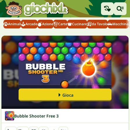
Animali
Arcade
Azione
Carte
Cucinare
da Tavolo
Macchina
Gioca
Bubble Shooter Free 3