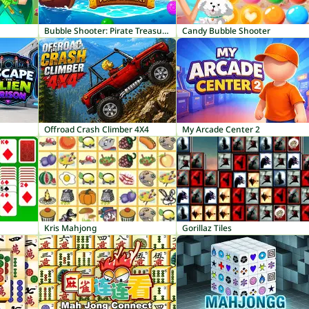
Bubble Shooter: Pirate Treasures
Candy Bubble Shooter
Offroad Crash Climber 4X4
My Arcade Center 2
Kris Mahjong
Gorillaz Tiles