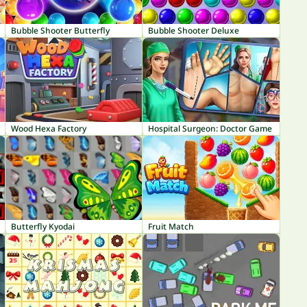
Bubble Shooter Butterfly
Bubble Shooter Deluxe
Wood Hexa Factory
Hospital Surgeon: Doctor Game
Butterfly Kyodai
Fruit Match