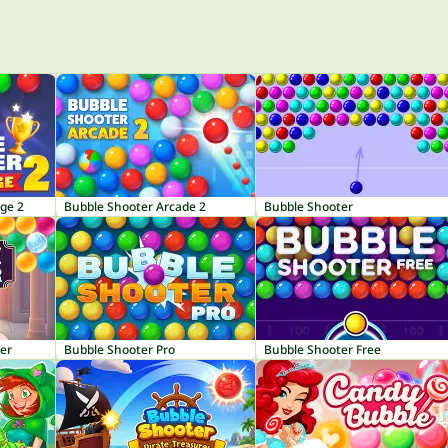
ge 2
Bubble Shooter Arcade 2
Bubble Shooter
er
Bubble Shooter Pro
Bubble Shooter Free