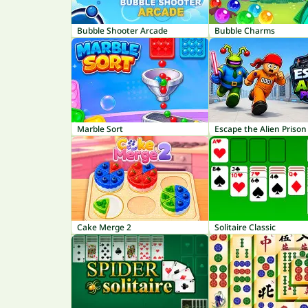
Bubble Shooter Arcade
Bubble Charms
Marble Sort
Escape the Alien Prison
Cake Merge 2
Solitaire Classic