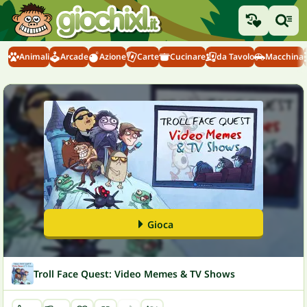
Animali
Arcade
Azione
Carte
Cucinare
da Tavolo
Macchina
Gioca
Troll Face Quest: Video Memes & TV Shows