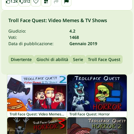
1.2K
312
Troll Face Quest: Video Memes & TV Shows
Giudizio:
4.2
Voti:
1468
Data di pubblicazione:
Gennaio 2019
Divertente
Giochi di abilità
Serie
Troll Face Quest
Troll Face Quest: Video Memes & TV Shows Part 2
Troll Face Quest: Horror