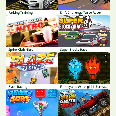
Parking Training
Drift Challenge Turbo Racer
Sprint Club Nitro
Super Blocky Race
Blaze Racing
Fireboy and Watergirl 1: Forest Temple