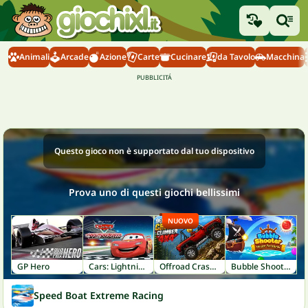
Animali
Arcade
Azione
Carte
Cucinare
da Tavolo
Macchina
Questo gioco non è supportato dal tuo dispositivo
Prova uno di questi giochi bellissimi
NUOVO
GP Hero
Cars: Lightning Speed
Offroad Crash Climber 4X4
Bubble Shooter: Pirate Treasures
Speed Boat Extreme Racing