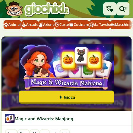
Animali
Arcade
Azione
Carte
Cucinare
da Tavolo
Macchina
Gioca
Magic and Wizards: Mahjong