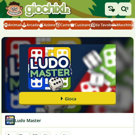
Animali
Arcade
Azione
Carte
Cucinare
da Tavolo
Macchina
Gioca
Ludo Master