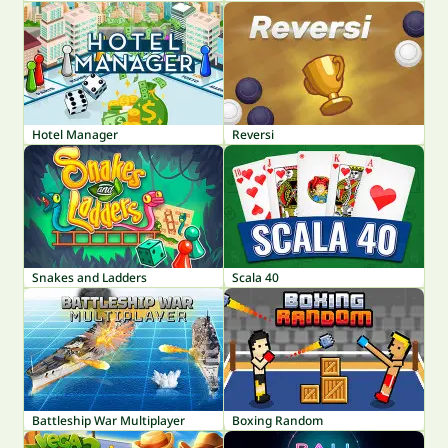
Hotel Manager
Reversi
Snakes and Ladders
Scala 40
Battleship War Multiplayer
Boxing Random