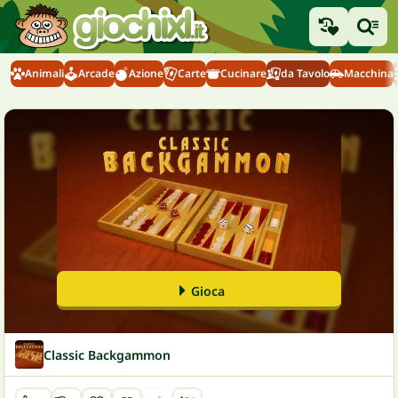
Animali
Arcade
Azione
Carte
Cucinare
da Tavolo
Macchina
Gioca
Classic Backgammon