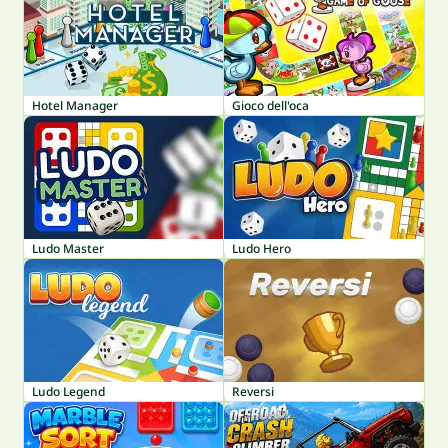
Hotel Manager
Gioco dell'oca
Ludo Master
Ludo Hero
Ludo Legend
Reversi