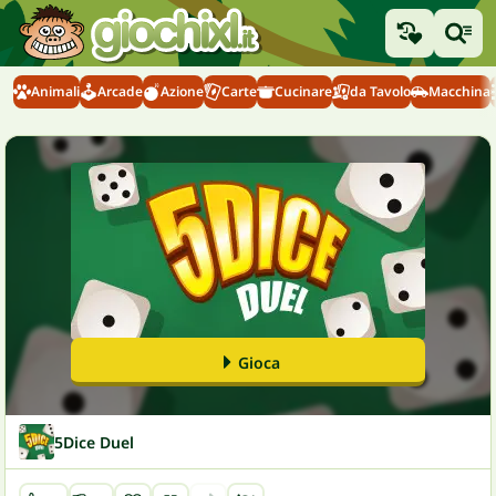
Animali
Arcade
Azione
Carte
Cucinare
da Tavolo
Macchina
Gioca
5Dice Duel