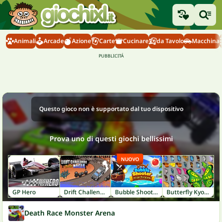
Animali
Arcade
Azione
Carte
Cucinare
da Tavolo
Macchina
Questo gioco non è supportato dal tuo dispositivo
Prova uno di questi giochi bellissimi
NUOVO
GP Hero
Drift Challenge Turbo Racer
Bubble Shooter: Pirate Treasures
Butterfly Kyodai
Death Race Monster Arena