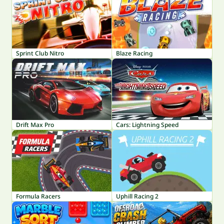
Sprint Club Nitro
Blaze Racing
Drift Max Pro
Cars: Lightning Speed
Formula Racers
Uphill Racing 2