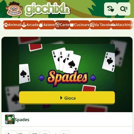
Animali
Arcade
Azione
Carte
Cucinare
da Tavolo
Macchina
Gioca
Spades