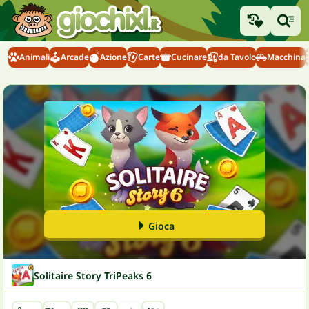
Animali
Arcade
Azione
Carte
Cucinare
da Tavolo
Macchina
Gioca
Solitaire Story TriPeaks 6