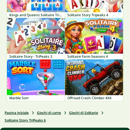
Kings and Queens Solitaire TriPeaks
Solitaire Story Tripeaks 4
Solitaire Story - TriPeaks 3
Solitaire Farm Seasons 4
Marble Sort
Offroad Crash Climber 4X4
Pagina iniziale
Giochi di carte
Giochi di Solitario
Solitaire Story TriPeaks 6