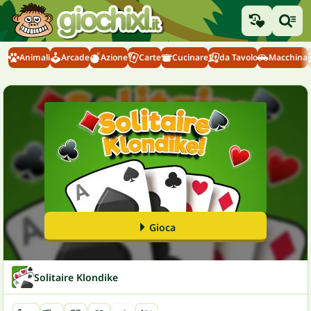
Animali
Arcade
Azione
Carte
Cucinare
da Tavolo
Macchina
Gioca
Solitaire Klondike