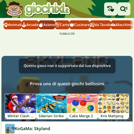
Animali
Arcade
Azione
Carte
Cucinare
da Tavolo
Macchina
Questo gioco non è supportato dal tuo dispositivo
Prova uno di questi giochi bellissimi
Winter Clash 3D
Siberian Strike
Cake Merge 2
Kris Mahjong
KoGaMa: Skyland