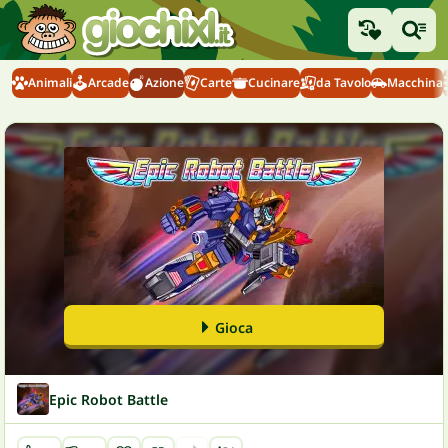
Animali
Arcade
Azione
Carte
Cucinare
da Tavolo
Macchina
Gioca
Epic Robot Battle