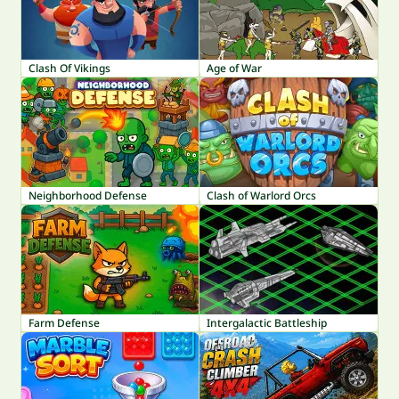
Clash Of Vikings
Age of War
Neighborhood Defense
Clash of Warlord Orcs
Farm Defense
Intergalactic Battleship