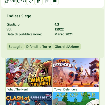
13.3K
2.7K
Endless Siege
Giudizio:
4.3
Voti:
15922
Data di pubblicazione:
Marzo 2021
Battaglia
Difendi la Torre
Giochi d'Azione
What The Hen!
Tower Defenders