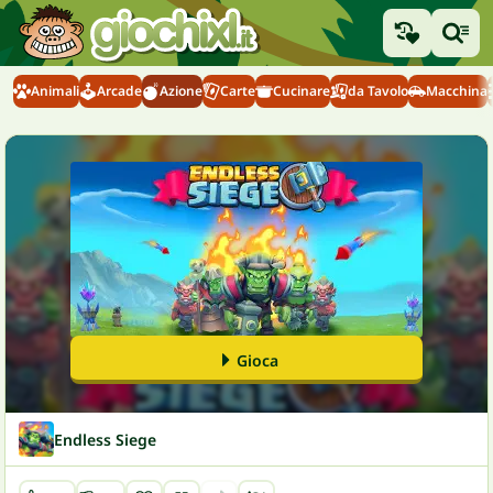
Animali
Arcade
Azione
Carte
Cucinare
da Tavolo
Macchina
Gioca
Endless Siege