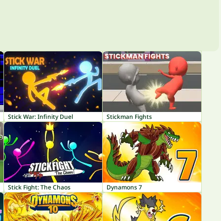
Stick War: Infinity Duel
Stickman Fights
Stick Fight: The Chaos
Dynamons 7