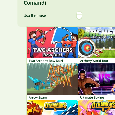
Comandi
Usa il mouse
Two Archers: Bow Duel
Archery World Tour
Arrow Spam
Ultimate Boxing