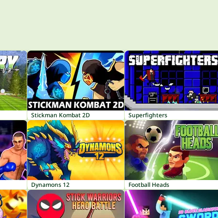
Stickman Kombat 2D
Superfighters
Dynamons 12
Football Heads