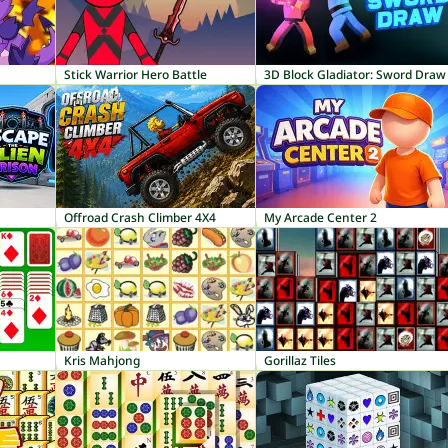
Stick Warrior Hero Battle
3D Block Gladiator: Sword Draw
Offroad Crash Climber 4X4
My Arcade Center 2
Kris Mahjong
Gorillaz Tiles