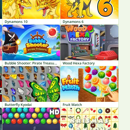
Dynamons 10
Dynamons 6
Bubble Shooter: Pirate Treasures
Wood Hexa Factory
Butterfly Kyodai
Fruit Match