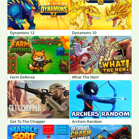
Dynamons 12
Dynamons 10
Farm Defense
What The Hen!
Get To The Chopper
Archers Random