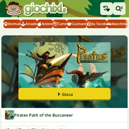
Animali
Arcade
Azione
Carte
Cucinare
da Tavolo
Macchina
Gioca
Pirates Path of the Buccaneer