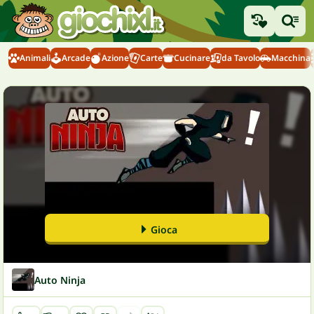
Animali
Arcade
Azione
Carte
Cucinare
da Tavolo
Macchina
Gioca
Auto Ninja