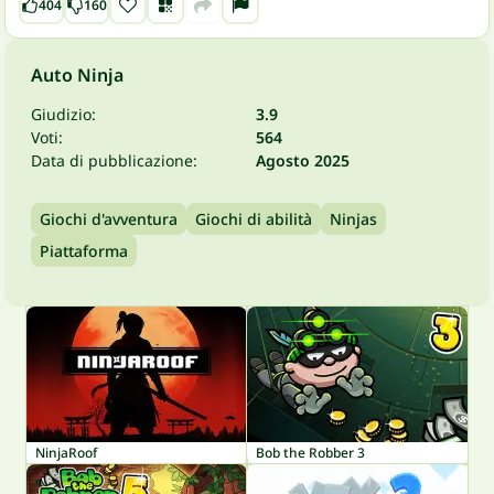
404
160
Auto Ninja
Giudizio:
3.9
Voti:
564
Data di pubblicazione:
Agosto 2025
Giochi d'avventura
Giochi di abilità
Ninjas
Piattaforma
NinjaRoof
Bob the Robber 3