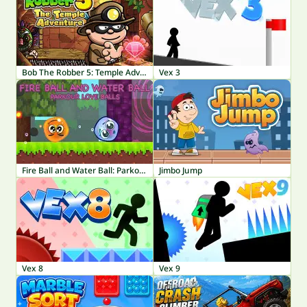
Bob The Robber 5: Temple Adventure
Vex 3
Fire Ball and Water Ball: Parkour Love Balls
Jimbo Jump
Vex 8
Vex 9