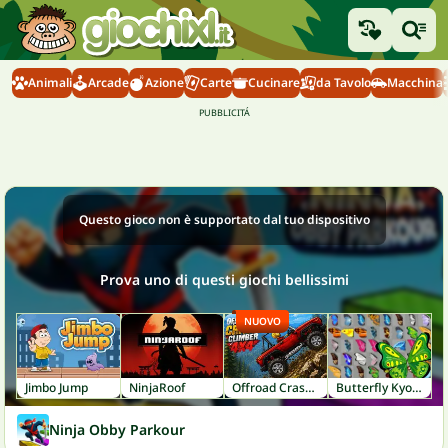
Animali
Arcade
Azione
Carte
Cucinare
da Tavolo
Macchina
Questo gioco non è supportato dal tuo dispositivo
Prova uno di questi giochi bellissimi
NUOVO
Jimbo Jump
NinjaRoof
Offroad Crash Climber 4X4
Butterfly Kyodai
Ninja Obby Parkour