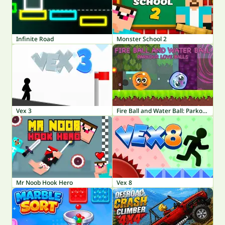
Infinite Road
Monster School 2
Vex 3
Fire Ball and Water Ball: Parkour Love Balls
Mr Noob Hook Hero
Vex 8