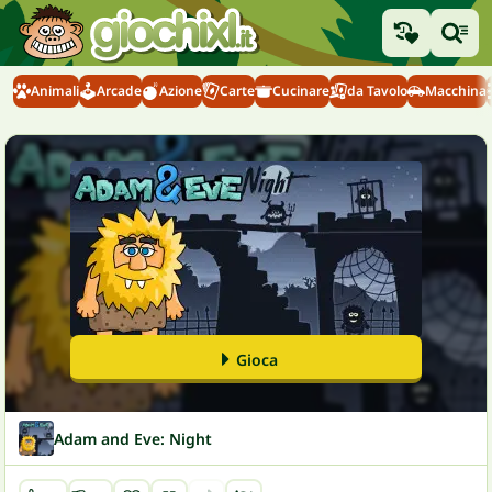
Animali
Arcade
Azione
Carte
Cucinare
da Tavolo
Macchina
Gioca
Adam and Eve: Night