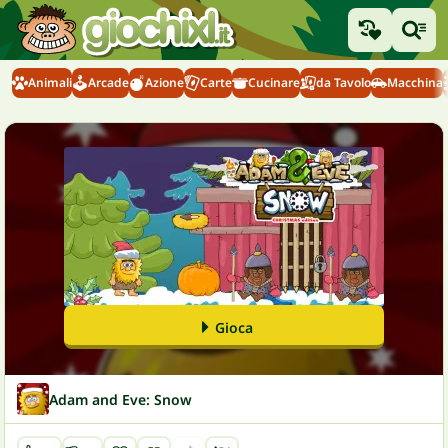
Animali
Arcade
Azione
Carte
Cucinare
da Tavolo
Macchina
Gioca
Adam and Eve: Snow