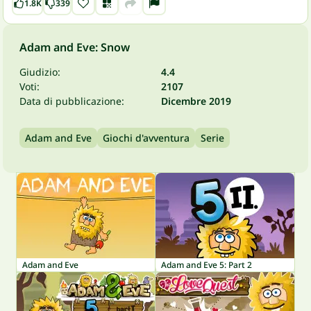
1.8K
339
Adam and Eve: Snow
Giudizio:
4.4
Voti:
2107
Data di pubblicazione:
Dicembre 2019
Adam and Eve
Giochi d'avventura
Serie
Adam and Eve
Adam and Eve 5: Part 2