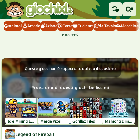
Animali
Arcade
Azione
Carte
Cucinare
da Tavolo
Macchina
Questo gioco non è supportato dal tuo dispositivo
Prova uno di questi giochi bellissimi
Idle Mining Empire
Merge Pixel
Gorillaz Tiles
Mahjong Dimensions
Legend of Fireball