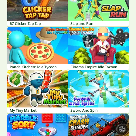
67 Clicker Tap Tap
Slap and Run
Panda Kitchen: Idle Tycoon
Cinema Empire Idle Tycoon
My Tiny Market
Sword And Spin