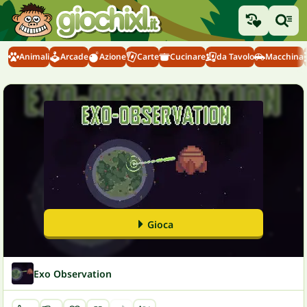
Animali
Arcade
Azione
Carte
Cucinare
da Tavolo
Macchina
Gioca
Exo Observation