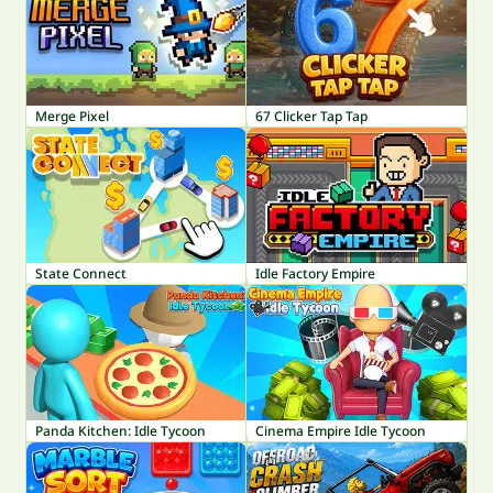
Merge Pixel
67 Clicker Tap Tap
State Connect
Idle Factory Empire
Panda Kitchen: Idle Tycoon
Cinema Empire Idle Tycoon