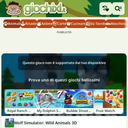
Animali
Arcade
Azione
Carte
Cucinare
da Tavolo
Macchina
Questo gioco non è supportato dal tuo dispositivo
Prova uno di questi giochi bellissimi
Royal Ranch Merge & Collect
My Dolphin Show 7
Bubble Shooter: Pirate Treasures
Fruit Match
Wolf Simulator: Wild Animals 3D