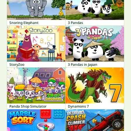
Snoring Elephant
3 Pandas
StoryZoo
3 Pandas in Japan
Panda Shop Simulator
Dynamons 7