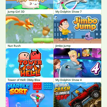
Jump Girl 3D
My Dolphin Show 7
Nut Rush
Jimbo Jump
Tower of Hell: Obby Blox
My Dolphin Show 4