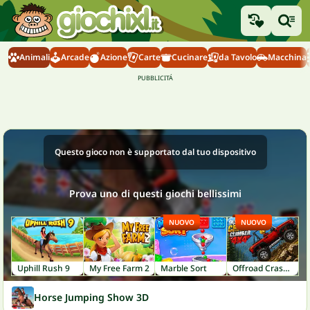
Animali
Arcade
Azione
Carte
Cucinare
da Tavolo
Macchina
Questo gioco non è supportato dal tuo dispositivo
Prova uno di questi giochi bellissimi
NUOVO
NUOVO
Uphill Rush 9
My Free Farm 2
Marble Sort
Offroad Crash Climber 4X4
Horse Jumping Show 3D