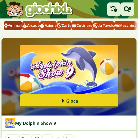
Animali
Arcade
Azione
Carte
Cucinare
da Tavolo
Macchina
Gioca
My Dolphin Show 9