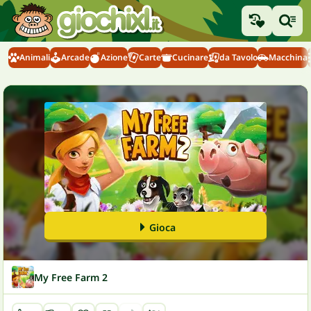
Animali
Arcade
Azione
Carte
Cucinare
da Tavolo
Macchina
Gioca
My Free Farm 2