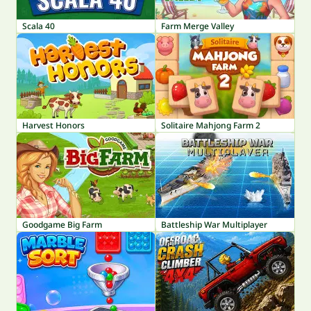
Scala 40
Farm Merge Valley
Harvest Honors
Solitaire Mahjong Farm 2
Goodgame Big Farm
Battleship War Multiplayer