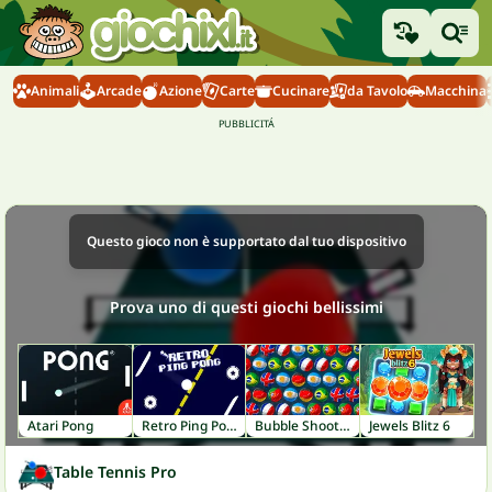
Animali
Arcade
Azione
Carte
Cucinare
da Tavolo
Macchina
Questo gioco non è supportato dal tuo dispositivo
Prova uno di questi giochi bellissimi
Atari Pong
Retro Ping Pong
Bubble Shooter World Cup
Jewels Blitz 6
Table Tennis Pro