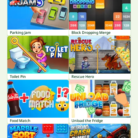
Parking Jam
Block Dropping Merge
Toilet Pin
Rescue Hero
Food Match
Unload the Fridge