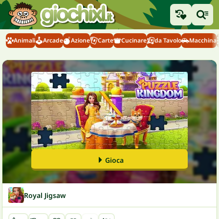
Animali
Arcade
Azione
Carte
Cucinare
da Tavolo
Macchina
Gioca
Royal Jigsaw