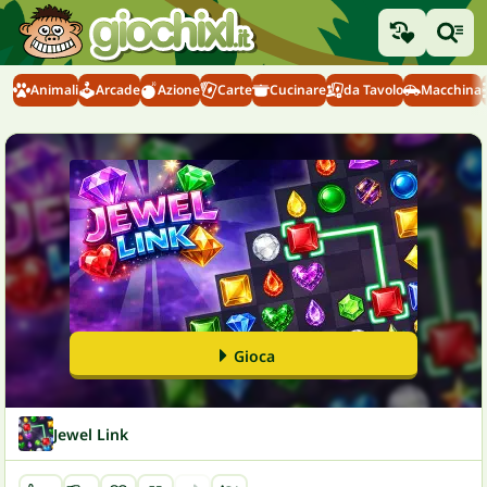
Animali
Arcade
Azione
Carte
Cucinare
da Tavolo
Macchina
Gioca
Jewel Link