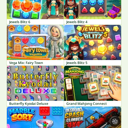
Jewels Blitz 6
Jewels Blitz 4
Vega Mix: Fairy Town
Jewels Blitz 5
Butterfly Kyodai Deluxe
Grand Mahjong Connect