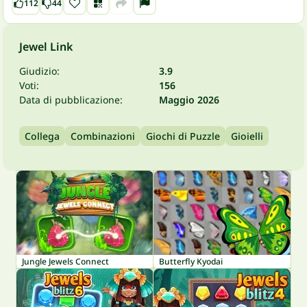
112
44
Jewel Link
Giudizio:
3.9
Voti:
156
Data di pubblicazione:
Maggio 2026
Collega
Combinazioni
Giochi di Puzzle
Gioielli
Jungle Jewels Connect
Butterfly Kyodai