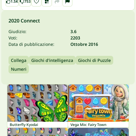
1.5K
753
2020 Connect
Giudizio:
3.6
Voti:
2203
Data di pubblicazione:
Ottobre 2016
Collega
Giochi d'intelligenza
Giochi di Puzzle
Numeri
Butterfly Kyodai
Vega Mix: Fairy Town