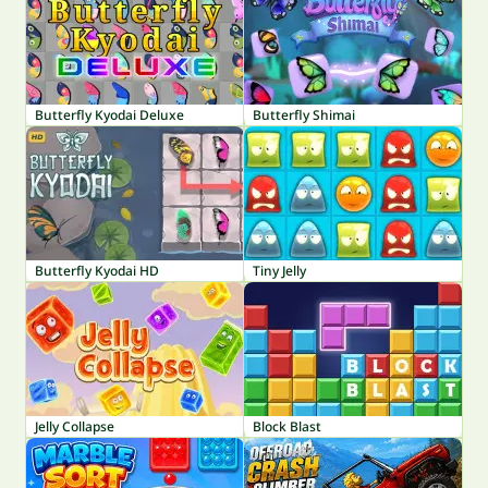
Butterfly Kyodai Deluxe
Butterfly Shimai
Butterfly Kyodai HD
Tiny Jelly
Jelly Collapse
Block Blast