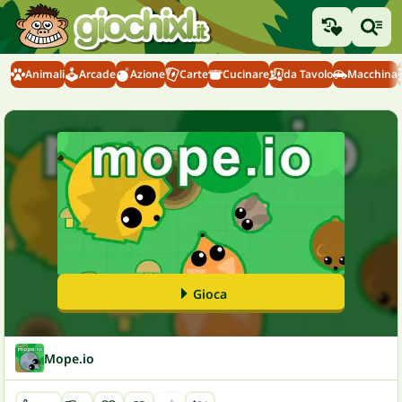
Animali
Arcade
Azione
Carte
Cucinare
da Tavolo
Macchina
Gioca
Mope.io