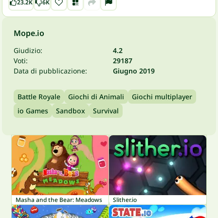
23.2K
6K
Mope.io
Giudizio:
4.2
Voti:
29187
Data di pubblicazione:
Giugno 2019
Battle Royale
Giochi di Animali
Giochi multiplayer
io Games
Sandbox
Survival
Masha and the Bear: Meadows
Slither.io