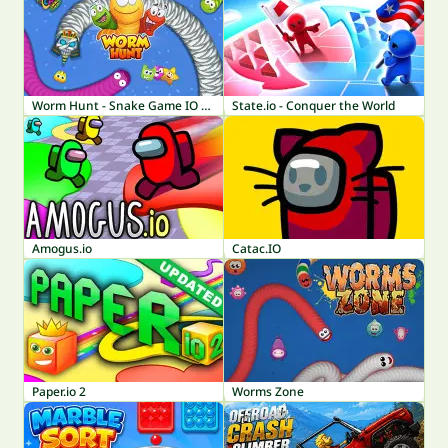
Worm Hunt - Snake Game IO Zone
State.io - Conquer the World
Amogus.io
Catac.IO
Paper.io 2
Worms Zone