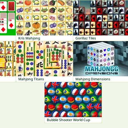
Kris Mahjong
Gorillaz Tiles
Mahjong Titans
Mahjong Dimensions
Bubble Shooter World Cup