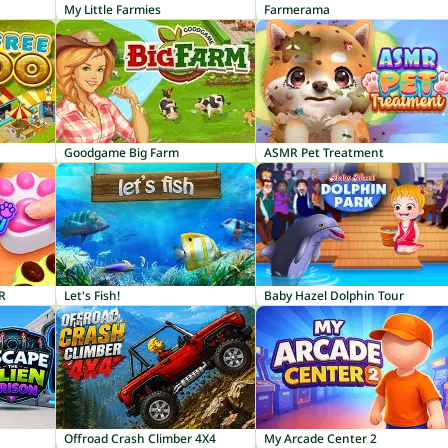
My Little Farmies
Farmerama
Goodgame Big Farm
ASMR Pet Treatment
R
Let's Fish!
Baby Hazel Dolphin Tour
Offroad Crash Climber 4X4
My Arcade Center 2