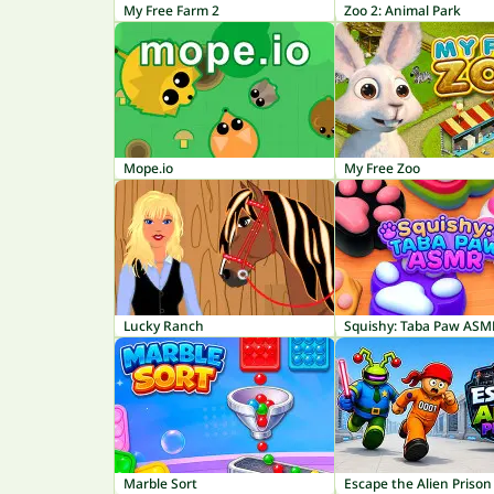
My Free Farm 2
Zoo 2: Animal Park
Mope.io
My Free Zoo
Lucky Ranch
Squishy: Taba Paw ASM
Marble Sort
Escape the Alien Prison