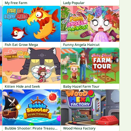
My Free Farm
Lady Popular
Fish Eat Grow Mega
Funny Angela Haircut
Kitten Hide and Seek
Baby Hazel Farm Tour
Bubble Shooter: Pirate Treasures
Wood Hexa Factory