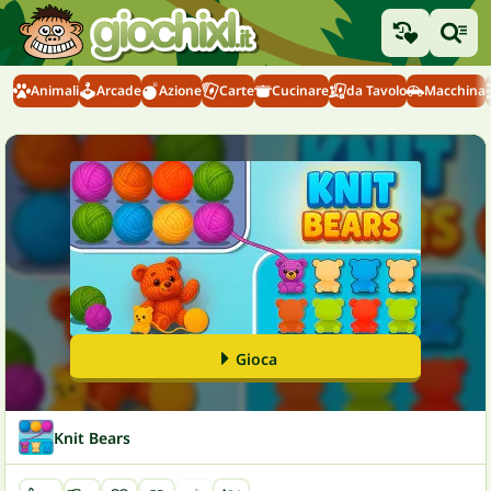
Animali
Arcade
Azione
Carte
Cucinare
da Tavolo
Macchina
Gioca
Knit Bears