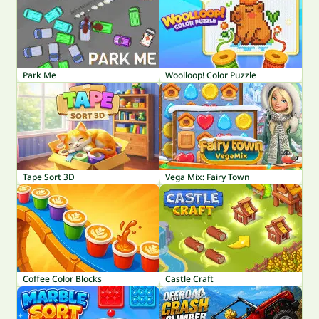
Park Me
Woolloop! Color Puzzle
Tape Sort 3D
Vega Mix: Fairy Town
Coffee Color Blocks
Castle Craft