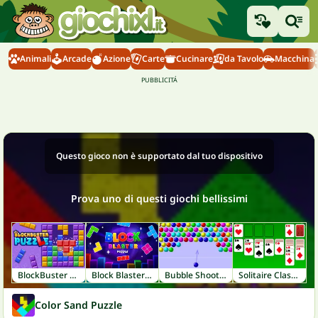
Animali
Arcade
Azione
Carte
Cucinare
da Tavolo
Macchina
Questo gioco non è supportato dal tuo dispositivo
Prova uno di questi giochi bellissimi
BlockBuster Puzzle
Block Blaster Puzzle
Bubble Shooter
Solitaire Classic
Color Sand Puzzle