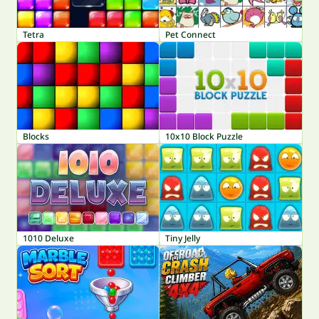
Tetra
Pet Connect
Blocks
10x10 Block Puzzle
1010 Deluxe
Tiny Jelly