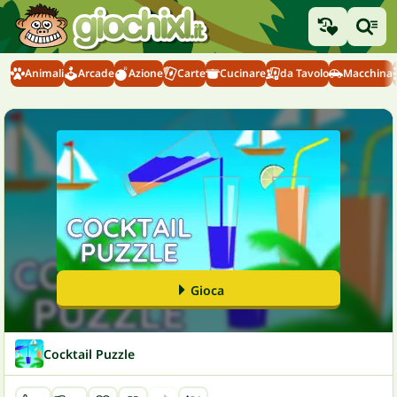
Animali
Arcade
Azione
Carte
Cucinare
da Tavolo
Macchina
Gioca
Cocktail Puzzle