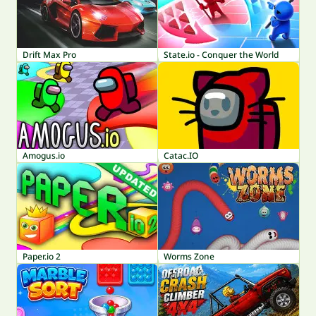
Drift Max Pro
State.io - Conquer the World
Amogus.io
Catac.IO
Paper.io 2
Worms Zone