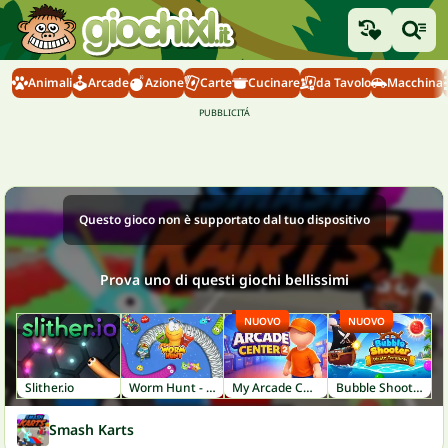
Animali
Arcade
Azione
Carte
Cucinare
da Tavolo
Macchina
Questo gioco non è supportato dal tuo dispositivo
Prova uno di questi giochi bellissimi
NUOVO
NUOVO
Slither.io
Worm Hunt - Snake Game IO Zone
My Arcade Center 2
Bubble Shooter: Pirate Treasures
Smash Karts