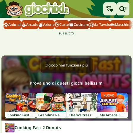
Animali
Arcade
Azione
Carte
Cucinare
da Tavolo
Macchina
Il gioco non funziona più
Prova uno di questi giochi bellissimi
NUOVO
Cooking Fast: Hotdogs And Burgers Craze
Grandma Recipe Ramen
The Waitress
My Arcade Center 2
Cooking Fast 2 Donuts