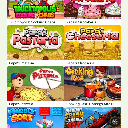
Trucktopolis: Cooking Chaos
Papa's Cupcakeria
Papa's Pastaria
Papa's Cheeseria
Papa's Pizzeria
Cooking Fast: Hotdogs And Burgers Craze