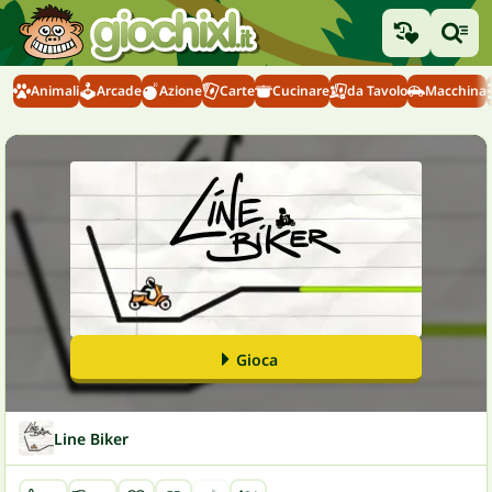
Animali
Arcade
Azione
Carte
Cucinare
da Tavolo
Macchina
Gioca
Line Biker