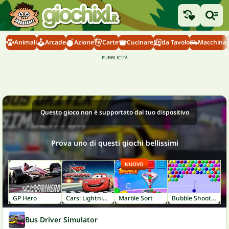
Animali
Arcade
Azione
Carte
Cucinare
da Tavolo
Macchina
Questo gioco non è supportato dal tuo dispositivo
Prova uno di questi giochi bellissimi
NUOVO
GP Hero
Cars: Lightning Speed
Marble Sort
Bubble Shooter
Bus Driver Simulator