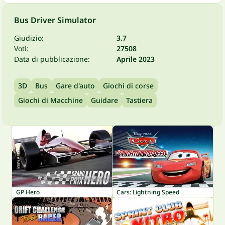
Bus Driver Simulator
Giudizio:
3.7
Voti:
27508
Data di pubblicazione:
Aprile 2023
3D
Bus
Gare d'auto
Giochi di corse
Giochi di Macchine
Guidare
Tastiera
GP Hero
Cars: Lightning Speed