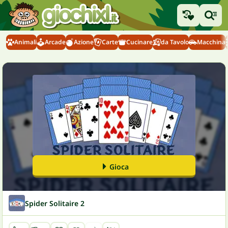
Animali
Arcade
Azione
Carte
Cucinare
da Tavolo
Macchina
Gioca
Spider Solitaire 2