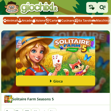
Animali
Arcade
Azione
Carte
Cucinare
da Tavolo
Macchina
Gioca
Solitaire Farm Seasons 5