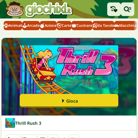
Animali
Arcade
Azione
Carte
Cucinare
da Tavolo
Macchina
Gioca
Thrill Rush 3